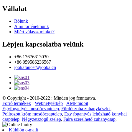
Vállalat
Rólunk
A mi történelmünk
Miért válassz minket?
Lépjen kapcsolatba velünk
+86 13676813030
+86 059586236567
jookafaucet@jooka.cn
© Copyright - 2010-2022 : Minden jog fenntartva.
Forró termékek
-
Webhelytérkép
-
AMP mobil
Egyfogantyús mosdócsaptelep
,
Fürdőszoba zuhanykészlet
,
Polírozott króm mosdócsaptelep
,
Egy fogantyús lehúzható konyhai
csaptelep
,
Négyzetszögű szelep
,
Falra szerelhető zuhanycsap
,
Küldjön e-mailt