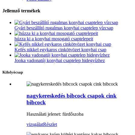
Jellemző termékek
Gyári beszállító rugalmas konyhai csaptelep vízcsap
húzza ki a konyhai mosogató csaptelepeit
Kefés nikkel egykaros cinkötvözet konyhai csap
Jooka vadonatúj konyhai csaptelep hidegvízhez
Kifolyócsap
nagykereskedés bibcock csapok cink
bibcock
Használati jelenet: fürdőszoba
vizsgálat
Részlet