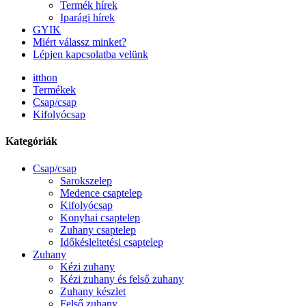
Termék hírek
Iparági hírek
GYIK
Miért válassz minket?
Lépjen kapcsolatba velünk
itthon
Termékek
Csap/csap
Kifolyócsap
Kategóriák
Csap/csap
Sarokszelep
Medence csaptelep
Kifolyócsap
Konyhai csaptelep
Zuhany csaptelep
Időkésleltetési csaptelep
Zuhany
Kézi zuhany
Kézi zuhany és felső zuhany
Zuhany készlet
Felső zuhany