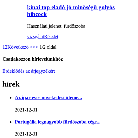
kínai top eladó jó minőségű golyós
bibcock
Használati jelenet: fürdőszoba
vizsgálat
Részlet
1
2
Következő >
>>
1/2 oldal
Csatlakozzon hírlevelünkhöz
Érdeklődés az árjegyzékért
hírek
Az ipar éves növekedési üteme...
2021-12-31
Portugália legnagyobb fürdőszoba cége...
2021-12-31