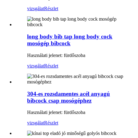
vizsgálat
Részlet
long body bib tap long body cock
mosógép bibcock
Használati jelenet: fürdőszoba
vizsgálat
Részlet
304-es rozsdamentes acél anyagú
bibcock csap mosógéphez
Használati jelenet: fürdőszoba
vizsgálat
Részlet