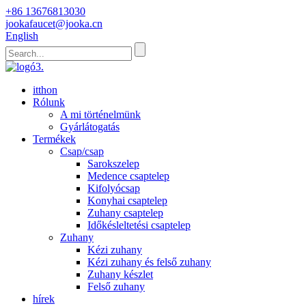
+86 13676813030
jookafaucet@jooka.cn
English
itthon
Rólunk
A mi történelmünk
Gyárlátogatás
Termékek
Csap/csap
Sarokszelep
Medence csaptelep
Kifolyócsap
Konyhai csaptelep
Zuhany csaptelep
Időkésleltetési csaptelep
Zuhany
Kézi zuhany
Kézi zuhany és felső zuhany
Zuhany készlet
Felső zuhany
hírek