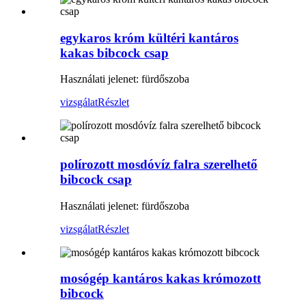
egykaros króm kültéri kantáros
kakas bibcock csap
Használati jelenet: fürdőszoba
vizsgálat
Részlet
polírozott mosdóvíz falra szerelhető
bibcock csap
Használati jelenet: fürdőszoba
vizsgálat
Részlet
mosógép kantáros kakas krómozott
bibcock